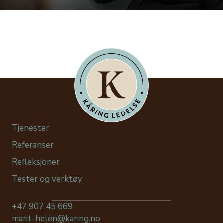
Tjenester
Referanser
Refleksjoner
Tester og verktøy
+47 907 45 669
marit-helen@karing.no