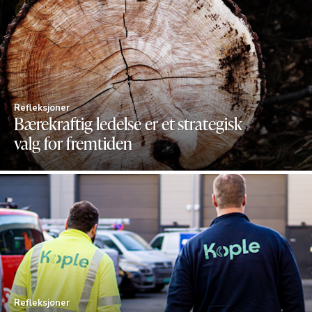
Refleksjoner
Bærekraftig ledelse er et strategisk
valg for fremtiden
Refleksjoner