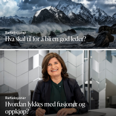
Refleksjoner
Hva skal til for å bli en god leder?
Refleksjoner
Hvordan lykkes med fusjoner og
oppkjøp?