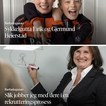
Refleksjoner
Sykkelgutta Eirik og Gjermund
Heierstad
Refleksjoner
Slik jobber jeg med dere i en
rekrutteringsprosess