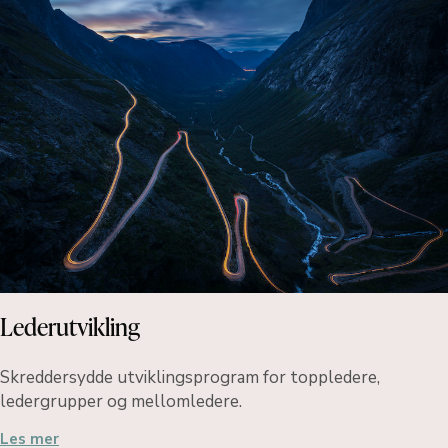
Lederutvikling
Skreddersydde utviklingsprogram for toppledere,
ledergrupper og mellomledere.
Les mer