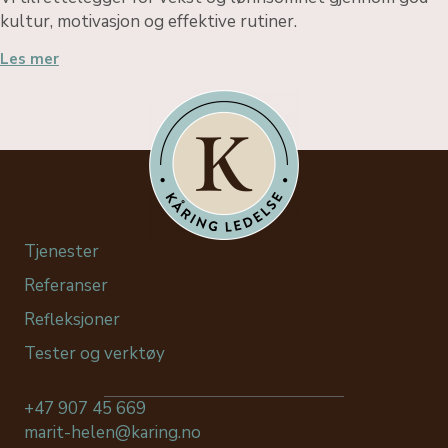
kultur, motivasjon og effektive rutiner.
Les mer
Tjenester
Referanser
Refleksjoner
Tester og verktøy
+47 907 45 669
marit-helen@karing.no